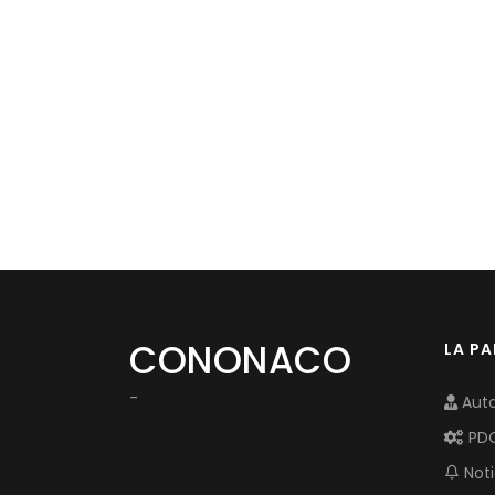
CONONACO
LA P
-
Auto
PD
Noti