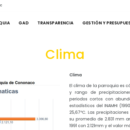
ec
QUIA
GAD
TRANSPARENCIA
GESTIÓN Y PRESUPUE
Clima
Clima
El clima de la parroquia es 
y rango de precipitacione
periodos cortos con abund
estadísticos del INAMHI (19
25,67ºC. Las precipitacione
su promedio de 2.831 mm anu
1991 con 2.121mm y el valor 