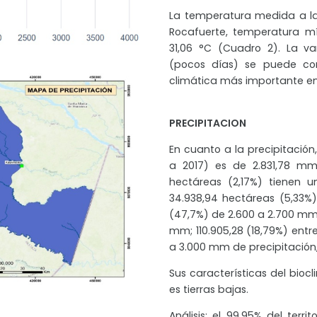
La temperatura medida a la
Rocafuerte, temperatura m
31,06 °C (Cuadro 2). La va
(pocos días) se puede co
climática más importante en
PRECIPITACION
En cuanto a la precipitación
a 2017) es de 2.831,78 mm
hectáreas (2,17%) tienen 
34.938,94 hectáreas (5,33%)
(47,7%) de 2.600 a 2.700 mm; 
mm; 110.905,28 (18,79%) entre
a 3.000 mm de precipitación,
Sus características del biocl
es tierras bajas.
Análisis: el 99,95% del ter