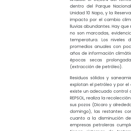
dentro del Parque Nacional
Unidad 10 Napo, y la Reserva 
impacto por el cambio climá
lluvias abundantes. Hay que r
no son marcadas, evidencia
temperatura. Los niveles 
promedios anuales con poca
años de información climátic
épocas secas prolongada
(extracción de petróleo).
Residuos sólidos y saneami
explotan el petróleo y por e
existe un adecuado control d
REPSOL, realiza la recolecc
sus pozos (Dicaro y alreded
domingo), las restantes co
cuanto a la disminución d
empresas petroleras cumpl