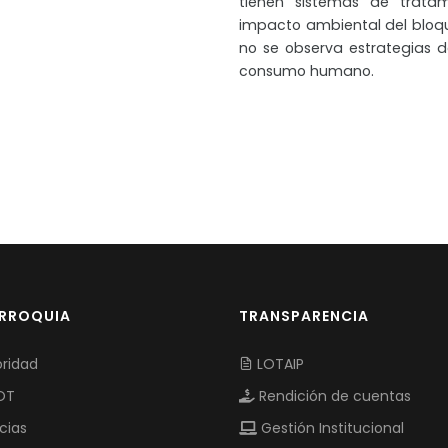
tienen sistemas de tratam
impacto ambiental del bloque
no se observa estrategias 
consumo humano.
ARROQUIA
TRANSPARENCIA
ridad
LOTAIP
OT
Rendición de cuentas
cias
Gestión Institucional