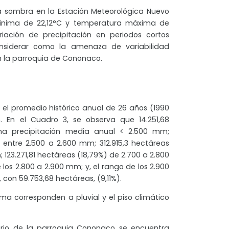
 sombra en la Estación Meteorológica Nuevo
ínima de 22,12°C y temperatura máxima de
riación de precipitación en periodos cortos
nsiderar como la amenaza de variabilidad
 la parroquia de Cononaco.
, el promedio histórico anual de 26 años (1990
. En el Cuadro 3, se observa que 14.251,68
una precipitación media anual < 2.500 mm;
 entre 2.500 a 2.600 mm; 312.915,3 hectáreas
123.271,81 hectáreas (18,79%) de 2.700 a 2.800
 los 2.800 a 2.900 mm; y, el rango de los 2.900
 con 59.753,68 hectáreas, (9,11%).
ima corresponden a pluvial y el piso climático
ritorio de la parroquia Cononaco se encuentra