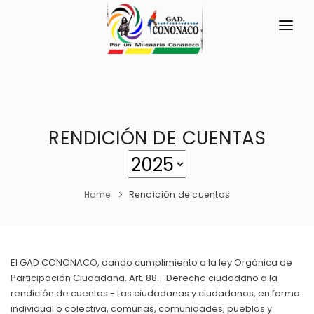
INICIO
LA PARROQUIA
RESEÑA HISTÓRICA
RENDICIÓN DE CUENTAS
GAD
Historia Antigua
TRANSPARENCIA
Historia Actual
Home
Rendición de cuentas
GESTIÓN Y PRESUPUESTO
Símbolos Cívicos
GESTIÓN INSTITUCIONAL
MECANISMOS DE PARTICIPACIÓN
GEOGRAFÍA
Sesiones Ordinarias
TURISMO
El GAD CONONACO, dando cumplimiento a la ley Orgánica de
Ubicación
CIUDADANÍA ACTIVA
Participación Ciudadana. Art. 88.- Derecho ciudadano a la
Sesiones Extraordinarias
Clima
rendición de cuentas.- Las ciudadanas y ciudadanos, en forma
Solicitud de acceso información pública
Resoluciones
individual o colectiva, comunas, comunidades, pueblos y
NEW