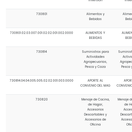
Inversión
Inve
730801
Alimentos y
Alime
Bebidas
Beb
730801.02.03.007.001.02.02.001.002.0000
ALIMENTOS Y
ALIME
BEBIDAS
BEB
730814
Suministros para
Suminist
Actividades
Activ
Agropecuarias,
Agropec
Pesca y Caza
Pesca 
730814.04.04.005.005.02.02.001.003.0000
APORTE AL
APOR
CONVENIO DEL MAG
CONVENIO
730820
Menaje de Cocina,
Menaje d
de Hogar,
de H
Accesorios
Acces
Descartables y
Descart
Accesorios de
Acceso
Oficina
Ofi