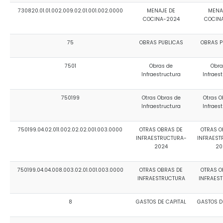
730820.01.01.002.009.02.01.001.002.0000
MENAJE DE
MENA
COCINA-2024
COCIN
75
OBRAS PUBLICAS
OBRAS P
7501
Obras de
Obra
Infraestructura
Infraes
750199
Otras Obras de
Otras O
Infraestructura
Infraes
750199.04.02.011.002.02.02.001.003.0000
OTRAS OBRAS DE
OTRAS O
INFRAESTRUCTURA-
INFRAEST
2024
20
750199.04.04.008.003.02.01.001.003.0000
OTRAS OBRAS DE
OTRAS O
INFRAESTRUCTURA
INFRAES
8
GASTOS DE CAPITAL
GASTOS D