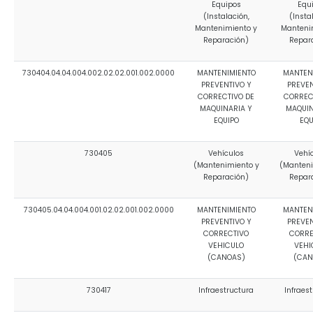
Equipos
Equ
(Instalación,
(Insta
Mantenimiento y
Manteni
Reparación)
Repar
730404.04.04.004.002.02.02.001.002.0000
MANTENIMIENTO
MANTEN
PREVENTIVO Y
PREVEN
CORRECTIVO DE
CORREC
MAQUINARIA Y
MAQUIN
EQUIPO
EQU
730405
Vehículos
Vehí
(Mantenimiento y
(Manteni
Reparación)
Repar
730405.04.04.004.001.02.02.001.002.0000
MANTENIMIENTO
MANTEN
PREVENTIVO Y
PREVEN
CORRECTIVO
CORRE
VEHICULO
VEHI
(CANOAS)
(CAN
730417
Infraestructura
Infraes