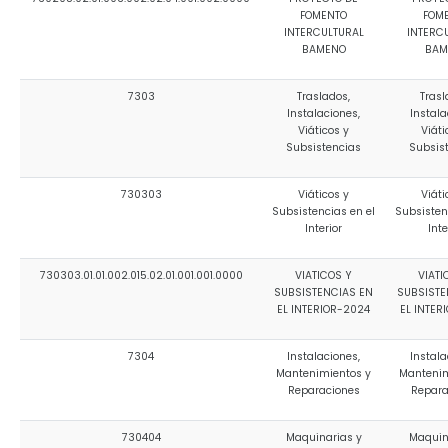
FOMENTO
FOM
INTERCULTURAL
INTERC
BAMENO
BAM
7303
Traslados,
Trasl
Instalaciones,
Instala
Viáticos y
Viáti
Subsistencias
Subsis
730303
Viáticos y
Viáti
Subsistencias en el
Subsisten
Interior
Inte
730303.01.01.002.015.02.01.001.001.0000
VIATICOS Y
VIATI
SUBSISTENCIAS EN
SUBSISTE
EL INTERIOR-2024
EL INTER
7304
Instalaciones,
Instala
Mantenimientos y
Mantenim
Reparaciones
Repara
730404
Maquinarias y
Maquin