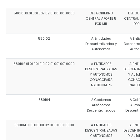
580101.01.01.001.007.02.01.001.001.0000
DEL GOBIERNO
DEL GO
CENTRAL APORTE 5
CENTRAL 
POR MIL
POR
580102
A Entidades
A Ent
Descentralizadas y
Descentra
Autónomas
Autó
580102.01.01.001.010.02.01.001.001.0000
A ENTIDADES
A ENT
DESCENTRALIZADAS
DESCENTR
Y AUTóNOMOS
Y AUT
CONAGOPARA
CONAG
NACIONAL 1%
NACIO
580104
A Gobiernos
A Gob
Autónomos
Autó
Descentralizados
Descentr
580104.01.01.001.011.02.01.001.001.0000
A ENTIDADES
A ENT
DESCENTRALIZADAS
DESCENTR
Y AUTóNOMOS
Y AUT