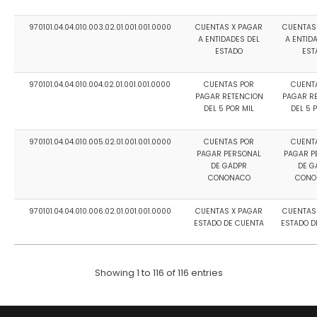
970101.04.04.010.003.02.01.001.001.0000
CUENTAS X PAGAR
CUENTAS
A ENTIDADES DEL
A ENTID
ESTADO
EST
970101.04.04.010.004.02.01.001.001.0000
CUENTAS POR
CUENT
PAGAR RETENCION
PAGAR R
DEL 5 POR MIL
DEL 5 
970101.04.04.010.005.02.01.001.001.0000
CUENTAS POR
CUENT
PAGAR PERSONAL
PAGAR P
DE GADPR
DE G
CONONACO
CONO
970101.04.04.010.006.02.01.001.001.0000
CUENTAS X PAGAR
CUENTAS
ESTADO DE CUENTA
ESTADO D
Showing 1 to 116 of 116 entries