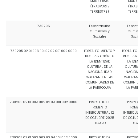
MANIOBRAS
MANI
(TRASPORTE
(TRAS
TERRESTRE)
TERRE
730205
Espectáculos
Espect
Culturales y
Cultur
Sociales
Soci
730205.02.01.003.001.02.02.001.002.0000
FORTALECIMIENTO Y
FORTALEC
RECUPERACIÒN DE
RECUPER
LA IDENTIDAD
LA IDE
CULTURAL DE LA
CULTURA
NACIONALIDAD
NACION
WAORANI EN LAS
WAORANI
COMUNIDADES DE
COMUNID
LA PARROQUIA
LA PAR
730205.02.01.003.002.02.03.001.002.0000
PROYECTO DE
PROYE
FOMENTO
FOM
INTERCULTURAL 12
INTERCUL
DE OCTUBRE 2025
DE OCTU
DICARO
DIC
730205.02.01.003.002.02.04.001.002.0000
PROYECTO DE
PROYE