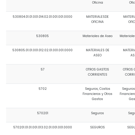
Oficina
Ofi
530804.01.01.001.014.02.01.001.001.0000
MATERIALESDE
MATERI
OFICINA
OFI
530805
Materiales de Aseo
Materiale
530805.01.01.001.012.02.01.001.001.0000
MATERIALES DE
MATERI
ASEO
AS
57
OTROS GASTOS
OTROS 
CORRIENTES
CORRI
5702
Seguros, Costos
Seguros
Financieros y Otros
Financier
Gastos
Gas
570201
Seguros
Seg
570201.01.01.001.013.02.01.001.001.0000
SEGUROS
SEG