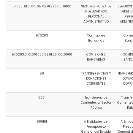
570201.01.01.001.017.02.01.996.001.0000
SEGUROS POLIZA DE
SEGUROS 
FIDELIDAD 40%
FIDELI
PERSONAL
PERS
ADMINISTRATIVO
ADMINIS
570203
Comisiones
Comis
Bancarias
Banc
570203.01.01.001.006.02.01.001.001.0000
COMISIONES
COMIS
BANCARIAS
BANC
58
TRANSFERENCIAS Y
TRANSFER
DONACIONES
DONAC
CORRIENTES
CORRI
5801
Transferencias
Transfe
Corrientes al Sector
Corrientes
Público
Púb
580101
A Entidades del
A Entid
Presupuesto
Presu
General del Estado
General d