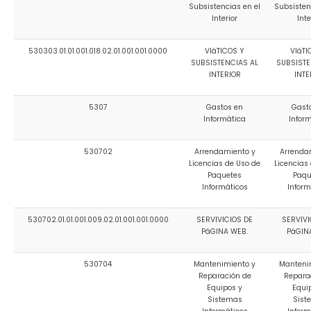
Subsistencias en el
Subsisten
Interior
Inte
530303.01.01.001.018.02.01.001.001.0000
VIáTICOS Y
VIáTI
SUBSISTENCIAS AL
SUBSISTE
INTERIOR
INTE
5307
Gastos en
Gast
Informática
Infor
530702
Arrendamiento y
Arrenda
Licencias de Uso de
Licencias
Paquetes
Paqu
Informáticos
Inform
530702.01.01.001.009.02.01.001.001.0000
SERVIVICIOS DE
SERVIVI
PáGINA WEB.
PáGIN
530704
Mantenimiento y
Manteni
Reparación de
Repara
Equipos y
Equi
Sistemas
Sist