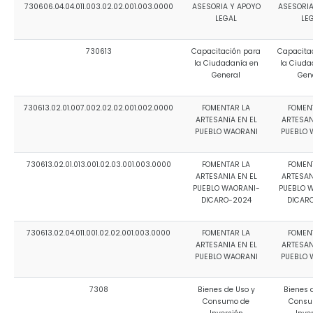
730606.04.04.011.003.02.02.001.003.0000
ASESORIA Y APOYO
ASESORIA
LEGAL
LE
730613
Capacitación para
Capacita
la Ciudadanía en
la Ciuda
General
Gen
730613.02.01.007.002.02.02.001.002.0000
FOMENTAR LA
FOMEN
ARTESANíA EN EL
ARTESAN
PUEBLO WAORANI
PUEBLO 
730613.02.01.013.001.02.03.001.003.0000
FOMENTAR LA
FOMEN
ARTESANIA EN EL
ARTESAN
PUEBLO WAORANI-
PUEBLO 
DICARO-2024
DICAR
730613.02.04.011.001.02.02.001.003.0000
FOMENTAR LA
FOMEN
ARTESANIA EN EL
ARTESAN
PUEBLO WAORANI
PUEBLO 
7308
Bienes de Uso y
Bienes 
Consumo de
Consu