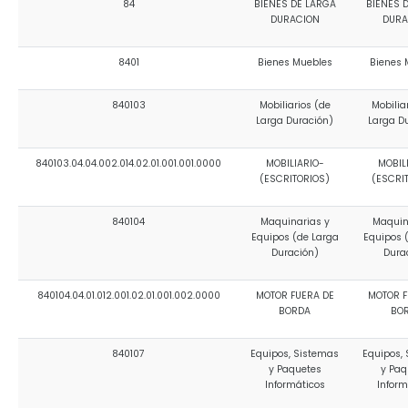
84
BIENES DE LARGA
BIENES 
DURACION
DURA
8401
Bienes Muebles
Bienes 
840103
Mobiliarios (de
Mobilia
Larga Duración)
Larga D
840103.04.04.002.014.02.01.001.001.0000
MOBILIARIO-
MOBIL
(ESCRITORIOS)
(ESCRI
840104
Maquinarias y
Maquin
Equipos (de Larga
Equipos 
Duración)
Dura
840104.04.01.012.001.02.01.001.002.0000
MOTOR FUERA DE
MOTOR F
BORDA
BO
840107
Equipos, Sistemas
Equipos,
y Paquetes
y Paq
Informáticos
Inform