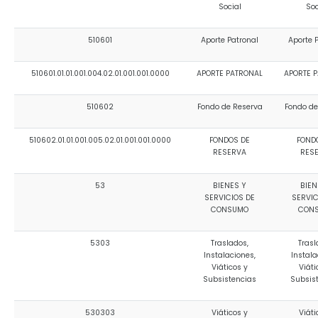
Social
Soc
510601
Aporte Patronal
Aporte 
510601.01.01.001.004.02.01.001.001.0000
APORTE PATRONAL
APORTE 
510602
Fondo de Reserva
Fondo de
510602.01.01.001.005.02.01.001.001.0000
FONDOS DE
FOND
RESERVA
RES
53
BIENES Y
BIEN
SERVICIOS DE
SERVIC
CONSUMO
CON
5303
Traslados,
Trasl
Instalaciones,
Instala
Viáticos y
Viáti
Subsistencias
Subsis
530303
Viáticos y
Viáti