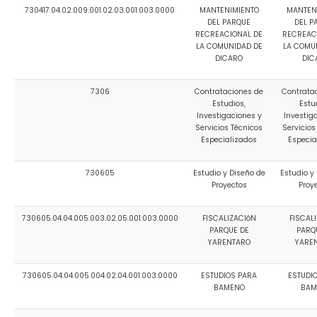
730417.04.02.009.001.02.03.001.003.0000
MANTENIMIENTO
MANTEN
DEL PARQUE
DEL P
RECREACIONAL DE
RECREAC
LA COMUNIDAD DE
LA COMU
DICARO
DIC
7306
Contrataciones de
Contrata
Estudios,
Estu
Investigaciones y
Investig
Servicios Técnicos
Servicios
Especializados
Especia
730605
Estudio y Diseño de
Estudio y
Proyectos
Proy
730605.04.04.005.003.02.05.001.003.0000
FISCALIZACIóN
FISCAL
PARQUE DE
PARQ
YARENTARO
YARE
730605.04.04.005.004.02.04.001.003.0000
ESTUDIOS PARA
ESTUDI
BAMENO
BAM