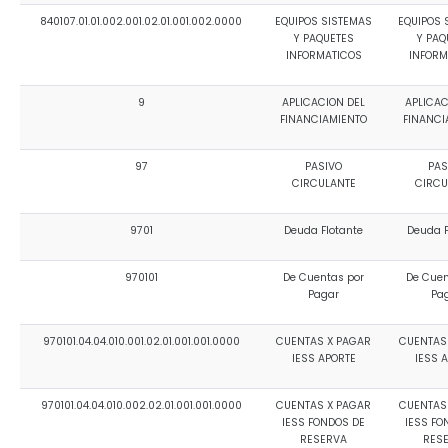
840107.01.01.002.001.02.01.001.002.0000
EQUIPOS SISTEMAS
EQUIPOS 
Y PAQUETES
Y PAQ
INFORMATICOS
INFORM
9
APLICACION DEL
APLICAC
FINANCIAMIENTO
FINANCI
97
PASIVO
PAS
CIRCULANTE
CIRCU
9701
Deuda Flotante
Deuda F
970101
De Cuentas por
De Cuen
Pagar
Pa
970101.04.04.010.001.02.01.001.001.0000
CUENTAS X PAGAR
CUENTAS
IESS APORTE
IESS 
970101.04.04.010.002.02.01.001.001.0000
CUENTAS X PAGAR
CUENTAS
IESS FONDOS DE
IESS FO
RESERVA
RES