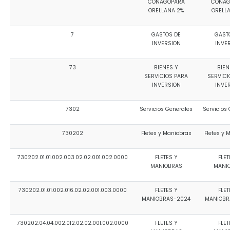
CONAGOPARA
CONAG
ORELLANA 2%
ORELL
7
GASTOS DE
GAST
INVERSION
INVE
73
BIENES Y
BIEN
SERVICIOS PARA
SERVICI
INVERSION
INVE
7302
Servicios Generales
Servicios
730202
Fletes y Maniobras
Fletes y 
730202.01.01.002.003.02.02.001.002.0000
FLETES Y
FLET
MANIOBRAS
MANI
730202.01.01.002.016.02.02.001.003.0000
FLETES Y
FLET
MANIOBRAS-2024
MANIOBR
730202.04.04.002.012.02.02.001.002.0000
FLETES Y
FLET