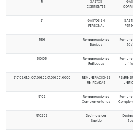
5
GASTOS
GAS
Convocatorias
CORRIENTES
CORRI
GESTIÓN ADMINISTRATIVA
51
GASTOS EN
GAST
PERSONAL
PERS
Plan de desarrollo y Ordenamiento Territorial - PD
5101
Remuneraciones
Remuner
Plan Anual Contratación - PAC
Básicas
Bás
Plan Operativo Anual - POA
510105
Remuneraciones
Remuner
Convenios Institucionales
Unificadas
Unifi
PRESUPUESTO: EJECUCIÓN Y REPORTES
510105.01.01.001.001.02.01.001.001.0000
REMUNERACIONES
REMUNER
UNIFICADAS
UNIFI
Cédulas presupuestarias y balances
Procesos de contratación
5102
Remuneraciones
Remuner
Complementarias
Complem
Ejecución Presupuestaria
510203
Decimotercer
Decimo
Obras y proyectos
Sueldo
Sue