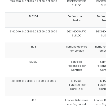
510203.01.01.001.002.02.01.001.001.0000
DECIMOTERCER
DECIMO
SUELDO
SUE
510204
Decimocuarto
Decimo
Sueldo
Sue
510204.01.01.001.003.02.01.001.001.0000
DECIMOCUARTO
DECIMO
SUELDO
SUE
5105
Remuneraciones
Remuner
Temporales
Tempo
510510
Servicios
Serv
Personales por
Persona
Contrato
Cont
510510.01.01.001.016.02.01.001.001.0000
SERVICIO
SERV
PERSONAL POR
PERSON
CONTRATO
CONT
5106
Aportes Patronales
Aportes P
a la Seguridad
a la Se