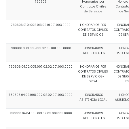
730606
Honorarios por
Honorar
Contratos Civiles
Contrato
de Servicios
de Ser
730606.01.01.002.013.02.01.001.003.0000
HONORARIOS POR
HONORAR
CONTRATOS CIVILES
CONTRATO
DE SERVICIOS
DE SER
730606.01.01.005.001.02.05.001.003.0000
HONORARIOS
HONOR
PROFESIONALES
PROFES
730606.04.02.005.007.02.02.001.003.0000
HONORARIOS POR
HONORAR
CONTRATOS CIVILES
CONTRATO
DE SERVICIOS-
DE SER
2024
20
730606.04.02.008.002.02.02.001.003.0000
HONORARIOS
HONOR
ASISTENCIA LEGAL
ASISTENC
730606.04.04.005.001.02.03.001.003.0000
HONORARIOS
HONOR
PROFESIONALES
PROFES