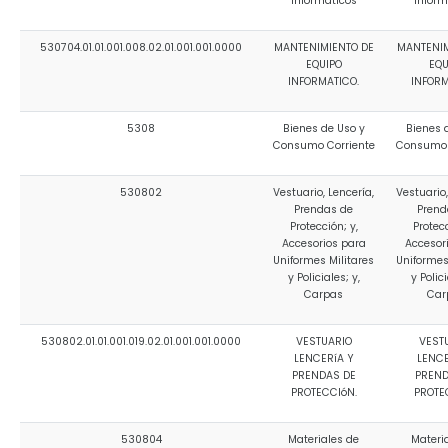
Informáticos
Inform
530704.01.01.001.008.02.01.001.001.0000
MANTENIMIENTO DE
MANTENIM
EQUIPO
EQU
INFORMATICO.
INFORM
5308
Bienes de Uso y
Bienes 
Consumo Corriente
Consumo 
530802
Vestuario, Lencería,
Vestuario,
Prendas de
Prend
Protección; y,
Protecc
Accesorios para
Accesor
Uniformes Militares
Uniformes
y Policiales; y,
y Polici
Carpas
Car
530802.01.01.001.019.02.01.001.001.0000
VESTUARIO
VEST
LENCERíA Y
LENCE
PRENDAS DE
PREND
PROTECCIóN.
PROTE
530804
Materiales de
Materi